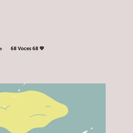
e
68 Voces 68 💛